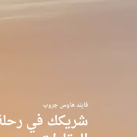
فايند هاوس جروب
شريكك في رحلة