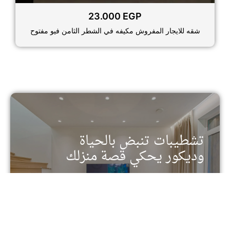
23.000
EGP
شقه للايجار المفروش مكيفه في الشطر الثامن فيو مفتوح
تشطيبات تنبض بالحياة
وديكور يحكي قصة منزلك
تفرد في كل تفصيل - خدمات التشطيب والديكور من
الدرجة الأولى
تواصل معنا الأن