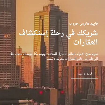
فايند هاوس جروب
شريكك في رحلة إستكشاف
العقارات
نقوم بفتح الأبواب لعالم المنازل المثالية، ونهتم بكل تفصيل لجعل تلك
الرحلة إلى عالم العقارات تجربة لا تُنسى
أبحث عن منزل