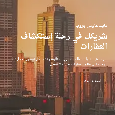
فايند هاوس جروب
شريكك في رحلة إستكشاف
العقارات
نقوم بفتح الأبواب لعالم المنازل المثالية، ونهتم بكل تفصيل لجعل تلك
الرحلة إلى عالم العقارات تجربة لا تُنسى
أبحث عن منزل