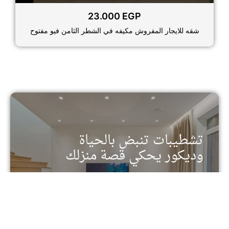
23.000
EGP
شقه للايجار المفروش مكيفه في الشطر الثامن فيو مفتوح
تشطيبات تنبض بالحياة
وديكور يحكي قصة منزلك
تفرد في كل تفصيل - خدمات التشطيب والديكور من
الدرجة الأولى
تواصل معنا الأن