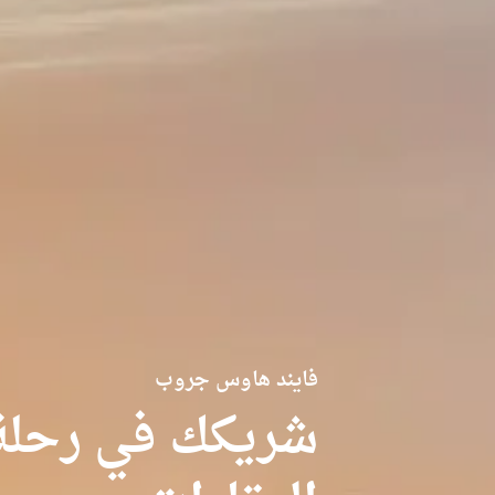
فايند هاوس جروب
شريكك في رحلة