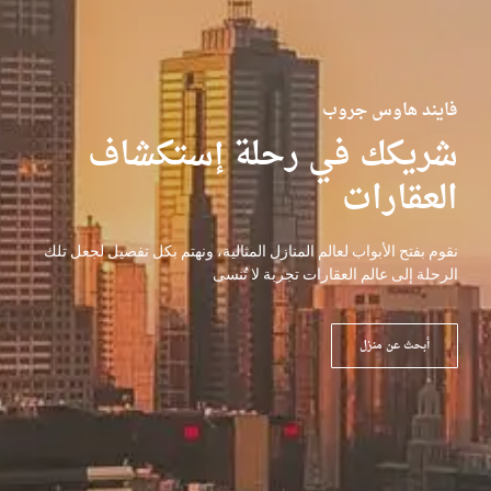
فايند هاوس جروب
شريكك في رحلة إستكشاف
العقارات
نقوم بفتح الأبواب لعالم المنازل المثالية، ونهتم بكل تفصيل لجعل تلك
الرحلة إلى عالم العقارات تجربة لا تُنسى
أبحث عن منزل