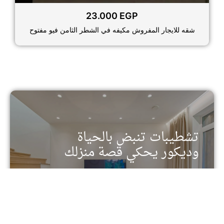
23.000
EGP
شقه للايجار المفروش مكيفه في الشطر الثامن فيو مفتوح
تشطيبات تنبض بالحياة
وديكور يحكي قصة منزلك
تفرد في كل تفصيل - خدمات التشطيب والديكور من
الدرجة الأولى
تواصل معنا الأن