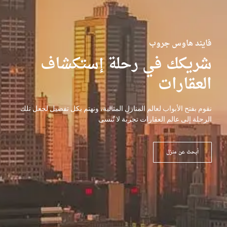
فايند هاوس جروب
شريكك في رحلة إستكشاف
العقارات
نقوم بفتح الأبواب لعالم المنازل المثالية، ونهتم بكل تفصيل لجعل تلك
الرحلة إلى عالم العقارات تجربة لا تُنسى
أبحث عن منزل