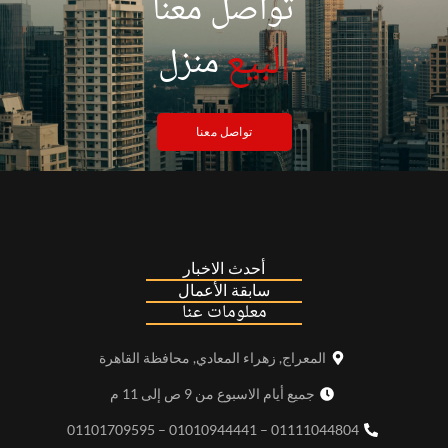
تواصل معنا
|
لبيع
منزل
تواصل معنا
أحدث الاخبار
سابقة الأعمال
معلومات عنا
المعراج, زهراء المعادي, محافظة القاهرة
جميع أيام الاسبوع من 9 ص إلى 11 م
01111044804 – 01010944441 – 01101709595