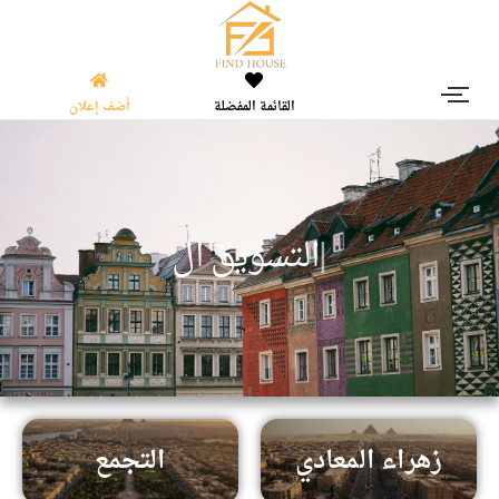
القائمة المفضلة
أضف إعلان
|
ا
ل
ت
س
و
ي
ق
ا
ل
ع
ق
ا
ر
زهراء المعادي
التجمع