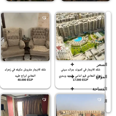
Sort Products
للإيجار
(268)
للبيع
(503)
السعر
شقه للايجار في كمبوند جراند سيتي
شقه للايجار مفروش مكيفه في زهراء
زهراء المعادي فيو امامي واجهه وبحري
المعادي ابراج طيبه
الموقع
40.000
EGP
17.000
EGP
المساحة
زهراء
المعادى
(594)
الدور
زهراء
المعادي
(592)
107
.6
غير مصنف
(189)
10