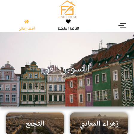
القائمة المفضلة
أضف إعلان
|
ا
ل
ت
س
و
ي
ق
ا
ل
ع
ق
ا
ر
ى
زهراء المعادي
التجمع