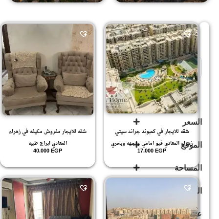
Sort Products
للإيجار
(268)
للبيع
(503)
السعر
شقه للايجار في كمبوند جراند سيتي
شقه للايجار مفروش مكيفه في زهراء
زهراء المعادي فيو امامي واجهه وبحري
المعادي ابراج طيبه
الموقع
40.000
EGP
17.000
EGP
المساحة
زهراء
المعادى
(594)
الدور
زهراء
المعادي
(592)
140
.1
غير مصنف
(189)
.2
عدد الحمامات