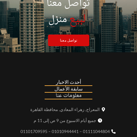
تواصل معنا
|
لبيع
منزل
تواصل معنا
أحدث الاخبار
سابقة الأعمال
معلومات عنا
المعراج, زهراء المعادي, محافظة القاهرة
جميع أيام الاسبوع من 9 ص إلى 11 م
01111044804 – 01010944441 – 01101709595