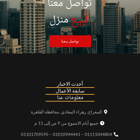
تواصل معنا
|
لبيع
منزل
تواصل معنا
أحدث الاخبار
سابقة الأعمال
معلومات عنا
المعراج, زهراء المعادي, محافظة القاهرة
جميع أيام الاسبوع من 9 ص إلى 11 م
01111044804 – 01010944441 – 01101709595