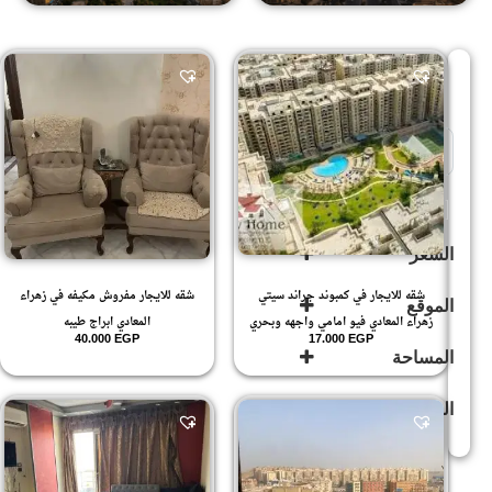
Sort Products
للبيع
(503)
السعر
شقه للايجار في كمبوند جراند سيتي
شقه للايجار مفروش مكيفه في زهراء
الموقع
زهراء المعادي فيو امامي واجهه وبحري
المعادي ابراج طيبه
40.000
EGP
17.000
EGP
المساحة
الراقابه
الاداريه
(4)
زهراء
الدور
المعادى
(594)
142
.6
زهراء
المعادي
(592)