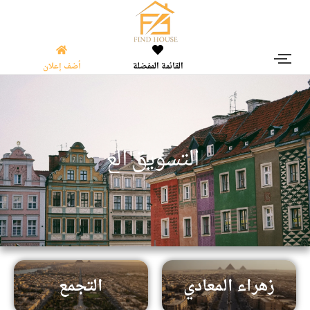
القائمة المفضلة
أضف إعلان
|
ا
ل
ت
س
و
ي
ق
ا
ل
ع
ق
ا
ر
زهراء المعادي
التجمع