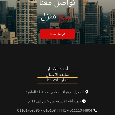
تواصل معنا
|
لبيع
منزل
تواصل معنا
أحدث الاخبار
سابقة الأعمال
معلومات عنا
المعراج, زهراء المعادي, محافظة القاهرة
جميع أيام الاسبوع من 9 ص إلى 11 م
01111044804 – 01010944441 – 01101709595