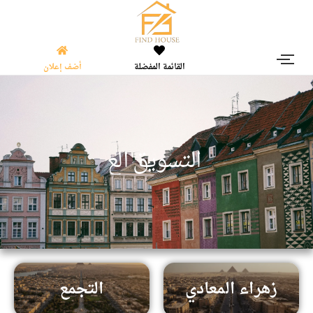
القائمة المفضلة
أضف إعلان
|
ا
ل
ت
س
و
ي
ق
ا
ل
ع
ق
ا
ر
زهراء المعادي
التجمع