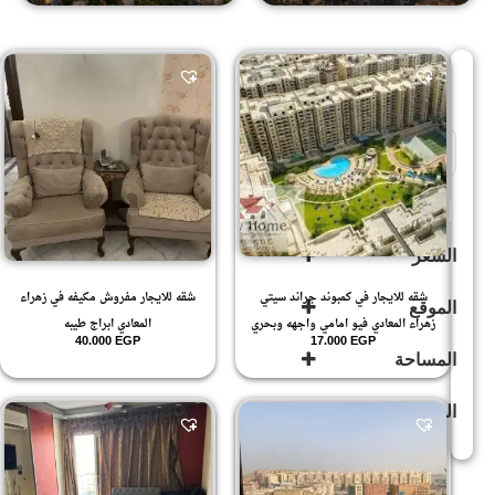
Sort Products
للبيع
(503)
السعر
شقه للايجار في كمبوند جراند سيتي
شقه للايجار مفروش مكيفه في زهراء
الموقع
زهراء المعادي فيو امامي واجهه وبحري
المعادي ابراج طيبه
40.000
EGP
17.000
EGP
المساحة
زهراء
المعادى
(594)
الدور
زهراء
المعادي
(592)
162
.5
10