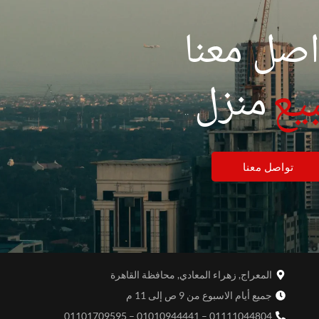
اصل معنا
بيع
منزل
تواصل معنا
المعراج, زهراء المعادي, محافظة القاهرة
جميع أيام الاسبوع من 9 ص إلى 11 م
01111044804 – 01010944441 – 01101709595