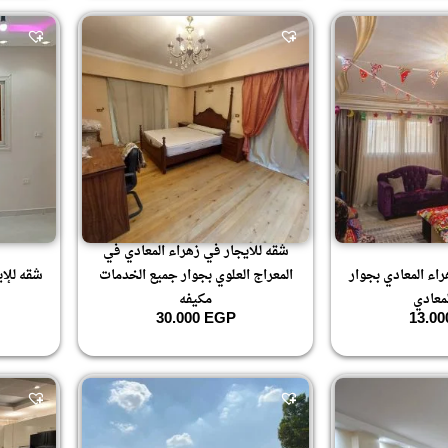
شقه للايجار في زهراء المعادي في
اء المعادي بجوار
المعراج العلوي بجوار جميع الخدمات
شقه للإي
معادي
مكيفه
30.000
EGP
13.0