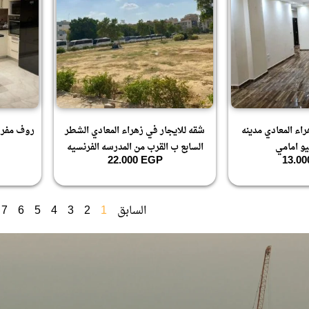
اء المعادي مدينه
شقه للايجار في زهراء المعادي الشطر
روف مفرو
يو امامي
السابع ب القرب من المدرسه الفرنسيه
22.000
EGP
13.0
السابق
1
2
3
4
5
6
7