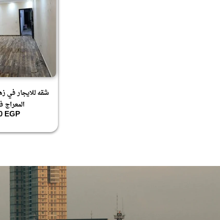
شقه للايجار في زهر
المعراج ف
00
EGP