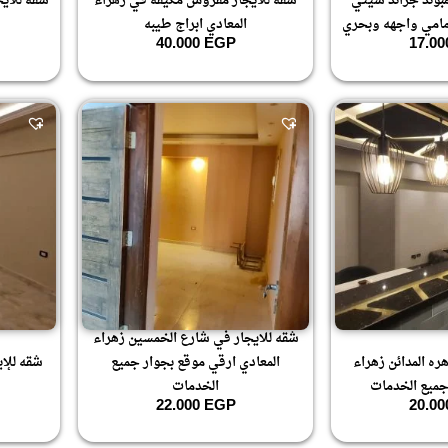
بوند جراند سيتي
شقه للايجار مفروش مكيفه في زهراء
شقه للاي
امامي واجهه وبحري
المعادي ابراج طيبه
40.000
EGP
17.0
شقه للايجار في شارع الخمسين زهراء
ره المدائن زهراء
المعادي ارقي موقع بجوار جميع
شقه للإي
جميع الخدمات
الخدمات
22.000
EGP
20.0