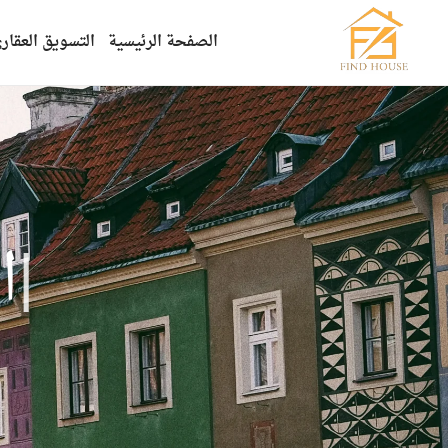
الصفحة الرئيسية
التسويق العقار
|
ا
ل
ت
س
و