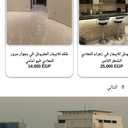
ش للايجار في زهراء المعادي
شقه للايجار المفروش في بجوار مرور
الشطر الثامن
المعادي فيو امامي
14.000
EGP
25.000
EGP
8
التالي