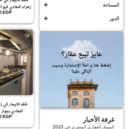
شقه للايجار في كم
المساحة
زهراء المعادي فيو 
غير مصنف
00
EGP
(189)
الدور
189
.2
عايز تبيع عقار؟
إضغط هنا و املأ الإستمارة وسيب
الباقى علينا
شقه للايجار في زه
المعادي بجوار 
00
EGP
غرفة الأخبار
السوق العقاري المصري في 2023: