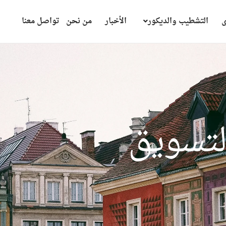
ى
التشطيب والديكور
الأخبار
من نحن
تواصل معنا
ي
ق
ا
ل
ع
ق
ا
ر
ى