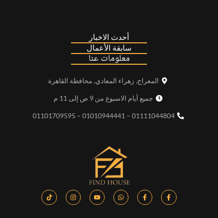
أحدث الاخبار
سابقة الأعمال
معلومات عنا
المعراج, زهراء المعادي, محافظة القاهرة
جميع أيام الاسبوع من 9 ص إلى 11 م
01111044804 – 01010944441 – 01101709595