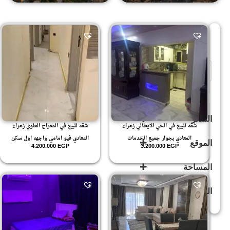
Sort Products
للبيع
(503)
السعر
شقه للبيع في الحي الايطالي زهراء
شقه للبيع في المعراج العلوي زهراء
المعادي بجوار جميع الخدمات
المعادي فيو امامي واجهه اول سكن
الموقع
4.200.000
EGP
3.200.000
EGP
المساحة
جراند سيتي
(3)
زهراء
الدور
المعادى
(594)
245
زهراء
.4
المعادي
(592)
غير مصنف
(168)