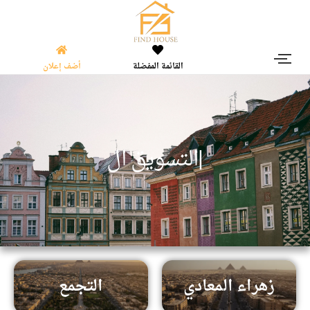
القائمة المفضلة
أضف إعلان
|
ا
ل
ت
س
و
ي
ق
ا
ل
ع
ق
ا
ر
زهراء المعادي
التجمع