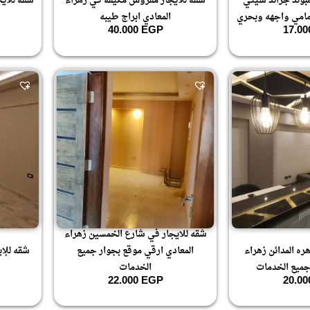
بوند جراند سيتي
شقه للايجار مفروش مكيفه في زهراء
شقه للاي
امامي واجهه وبحري
المعادي ابراج طيبه
40.000
EGP
17.0
شقه للايجار في شارع الخمسين زهراء
ره المدائن زهراء
المعادي ارقي موقع بجوار جميع
شقه للإي
جميع الخدمات
الخدمات
22.000
EGP
20.0