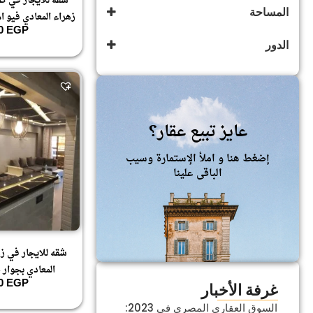
شقه للايجار في كم
المساحة
زهراء المعادي فيو 
المعراج العلوي
00
EGP
(24)
زهراء المعادى
(594)
الدور
325
زهراء المعادي
(592)
الارضي
عايز تبيع عقار؟
إضغط هنا و املأ الإستمارة وسيب
الباقى علينا
شقه للايجار في زه
المعادي بجوار 
00
EGP
غرفة الأخبار
السوق العقاري المصري في 2023: