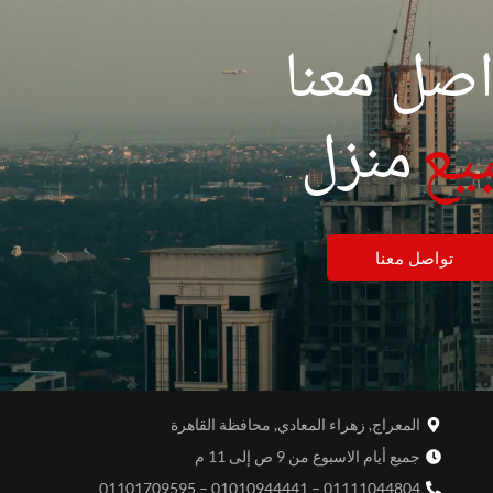
اصل معنا
لبيع
منزل
تواصل معنا
المعراج, زهراء المعادي, محافظة القاهرة
جميع أيام الاسبوع من 9 ص إلى 11 م
01111044804 – 01010944441 – 01101709595