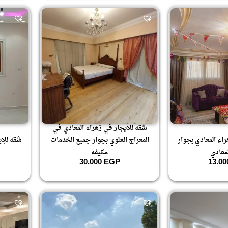
شقه للايجار في زهراء المعادي في
اء المعادي بجوار
المعراج العلوي بجوار جميع الخدمات
شقه للإي
معادي
مكيفه
30.000
EGP
13.0