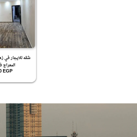
شقه للايجار في زهر
المعراج ف
00
EGP