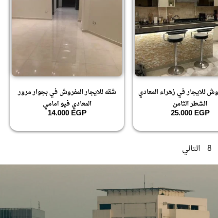
ش للايجار في زهراء المعادي
شقه للايجار المفروش في بجوار مرور
الشطر الثامن
المعادي فيو امامي
14.000
EGP
25.000
EGP
8
التالي