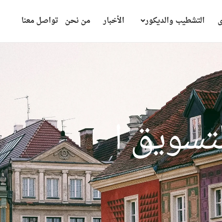
ى
التشطيب والديكور
الأخبار
من نحن
تواصل معنا
ي
ق
ا
ل
ع
ق
ا
ر
ى