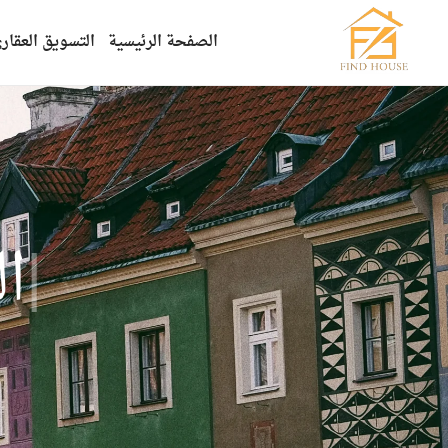
الصفحة الرئيسية
التسويق العقار
|
ا
ل
ت
س
و