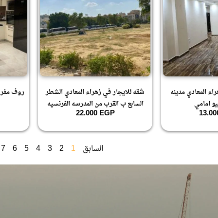
اء المعادي مدينه
شقه للايجار في زهراء المعادي الشطر
روف مفرو
يو امامي
السابع ب القرب من المدرسه الفرنسيه
22.000
EGP
13.0
السابق
1
2
3
4
5
6
7