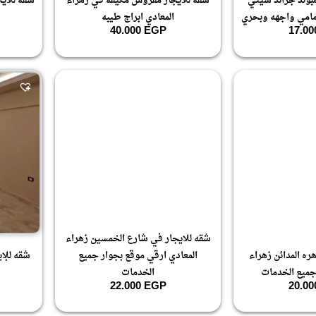
بوند جراند سيتي
شقه للايجار مفروش مكيفه في زهراء
شقه للاي
امامي واجهه وبحري
المعادي ابراج طيبه
40.000
EGP
17.0
شقه للايجار في شارع الخمسين زهراء
ره المدائن زهراء
المعادي ارقي موقع بجوار جميع
شقه للإي
جميع الخدمات
الخدمات
22.000
EGP
20.0