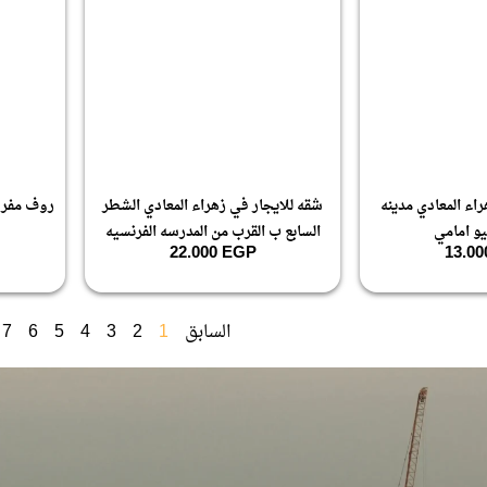
اء المعادي مدينه
شقه للايجار في زهراء المعادي الشطر
روف مفرو
يو امامي
السابع ب القرب من المدرسه الفرنسيه
22.000
EGP
13.0
السابق
1
2
3
4
5
6
7