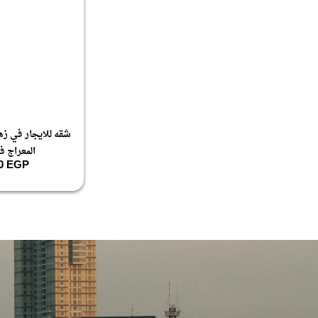
شقه للايجار في زهر
المعراج ف
00
EGP