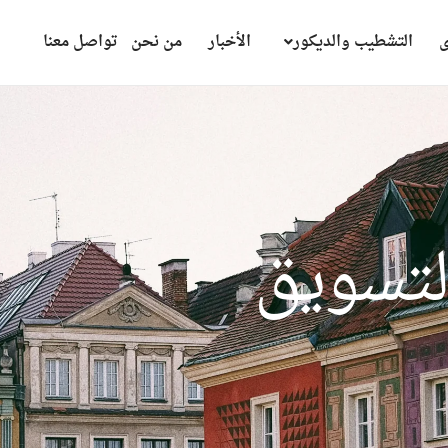
ى
التشطيب والديكور
الأخبار
من نحن
تواصل معنا
و
ي
ق
ا
ل
ع
ق
ا