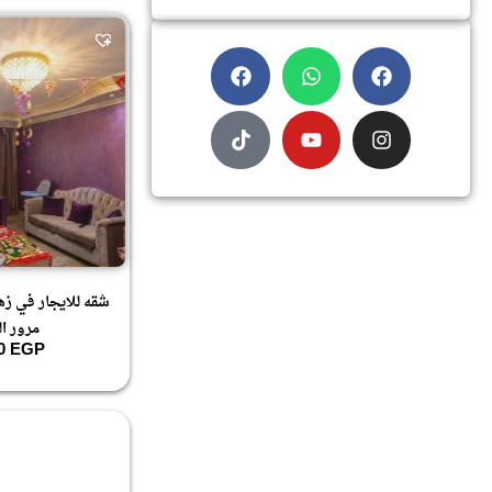
شقه للايجار في زهر
مرور ال
00
EGP