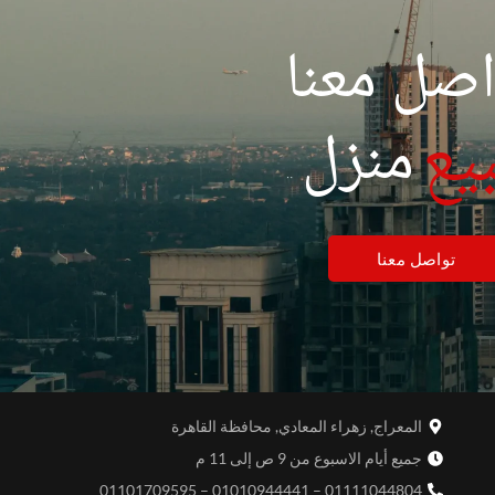
اصل معنا
بيع
منزل
تواصل معنا
المعراج, زهراء المعادي, محافظة القاهرة
جميع أيام الاسبوع من 9 ص إلى 11 م
01111044804 – 01010944441 – 01101709595