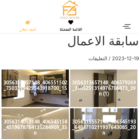
القائمة المفضلة
أضف إعلان
ابقة الاعمال
2023-12-1
/
التعليقات
406551502_3056316057148
406579269_3056313657148
15_7503399429543918700_
39_3105251314976706873_
n
n (1)
406545158_3056314057148
406545193_3056315557148
35_4519678784135284909_
20_6484710211937643085_
n
n