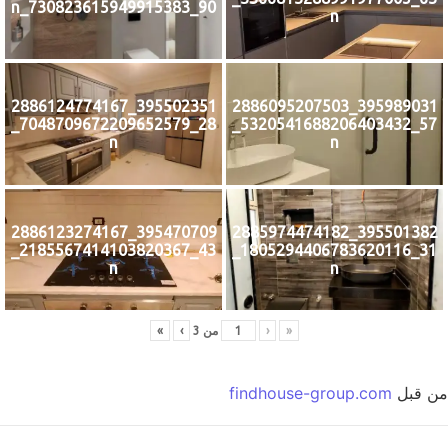
90_730823615949915383_n
n
395502351_2886124774167
395989031_2886095207503
28_7048709672209652579_
57_5320541688206403432_
n
n
395470709_2886123274167
395501382_2885974474182
43_2185567414103820367_
31_1805294406783620116_
n
n
«
‹
من
3
›
»
ن قبل
findhouse-group.com