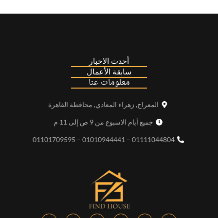
أحدث الاخبار
سابقة الأعمال
معلومات عنا
المعراج, زهراء المعادي, محافظة القاهرة
جميع أيام الاسبوع من 9 ص إلى 11 م
01111044804 – 01010944441 – 01101709595