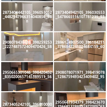
396053052_2873404442105
396030553_2873404942105
98_4482947966314040856_
93_5478665116107781231_
n
n
398259253_2908078438638
396184211_2886124907500
58_2227487572409470426_
60_7786842241024684159_
n
n
398420452_2950665301046
398419078_2908078071971
56_8350200657145589511_
95_1286759493423409402_
n
n
398423670_2950667934379
396010000_2873405242105
63_3366813288991977005_