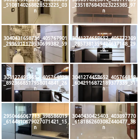
03_5108140268828523225_
97_2351876843023225385_
n
n
405767901_3040431658736
405772309_3041274658652
59_2996911179530699382_
29_2857381359424637148_
n
n
405764829_3041274958652
405766818_3041274458652
26_8923668517958014841_
31_6042116872189377339_
n
n
398586019_2950666067713
403897770_3040430425403
15_6144810679027071421_
38_6181862603082440477_
n
n