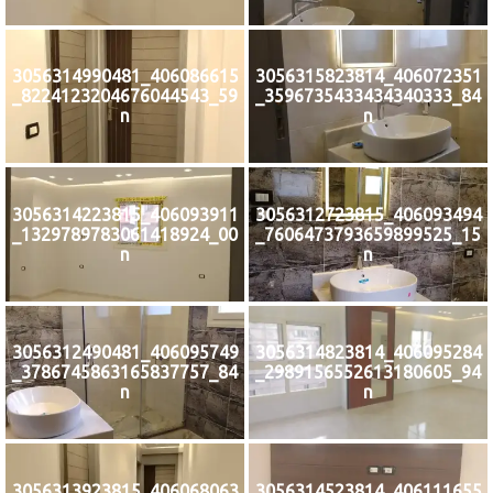
406086615_3056314990481
406072351_3056315823814
59_8224123204676044543_
84_3596735433434340333_
n
n
406093911_3056314223815
406093494_3056312723815
00_1329789783061418924_
15_7606473793659899525_
n
n
406095749_3056312490481
406095284_3056314823814
84_3786745863165837757_
94_2989156552613180605_
n
n
406068063_3056313923815
406111655_3056314523814