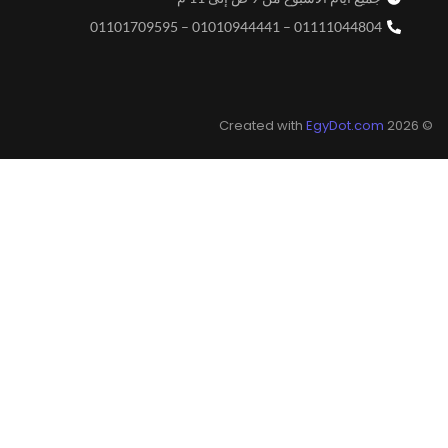
01111044804 – 01010944441 – 01101709595
EgyDot.com
© 2026 Created with