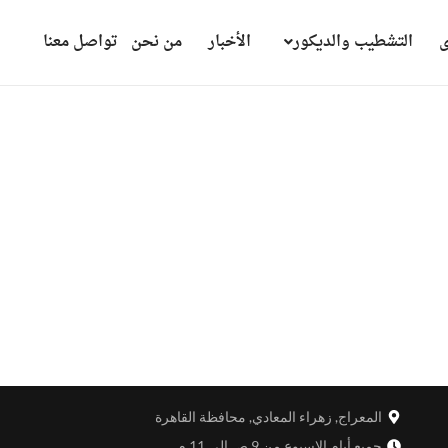
ى
التشطيب والديكور
الأخبار
من نحن
تواصل معنا
المعراج, زهراء المعادي, محافظة القاهرة
جميع أيام الاسبوع من 9 ص إلى 11 م