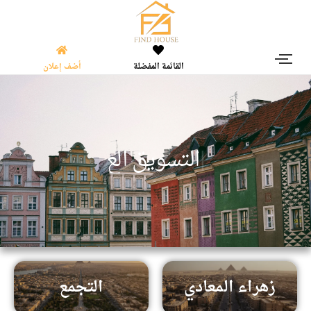
القائمة المفضلة
أضف إعلان
|
ا
ل
ت
س
و
ي
ق
ا
ل
ع
ق
ا
ر
ى
زهراء المعادي
التجمع