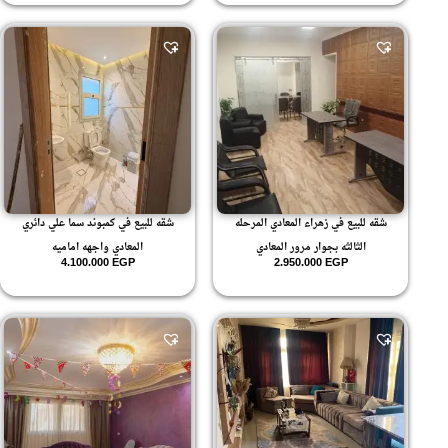
ارضي
ارضي بجاردن
ارضي مرتفع
ارضي منخفض
ارضي واول
ارضي وبيزمينت
الارضي
الاول علوي
بيزمينت
شقه للبيع في زهراء المعادي المرحله
شقه للبيع في كمبوند سما علي دائري
الثالثه بجوار مرور المعادي
المعادي واجهه اماميه
4.100.000
EGP
2.950.000
EGP