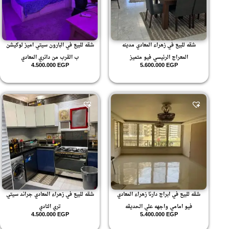
المعادي
.3
(592)
140
غير مصنف
.4
(168)
150
.5
155
.6
156
.7
160
شقه للبيع في زهراء المعادي مدينه
شقه للبيع في البارون سيتي اميز لوكيشن
.8
165
المعراج الرئيسي فيو متميز
ب القرب من دائري المعادي
.9
80
4.500.000
EGP
5.600.000
EGP
10
11
12
13
14
15
16
17
18
19
20
21
22
23
شقه للبيع في ابراج دارنا زهراء المعادي
شقه للبيع في زهراء المعادي جراند سيتي
24
25
فيو امامي واجهه علي الحديقه
تري النادي
3 ادوار متكرر
4.500.000
EGP
5.400.000
EGP
3+رووف