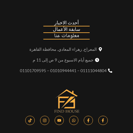
أحدث الاخبار
سابقة الأعمال
معلومات عنا
المعراج, زهراء المعادي, محافظة القاهرة
جميع أيام الاسبوع من 9 ص إلى 11 م
01111044804 – 01010944441 – 01101709595