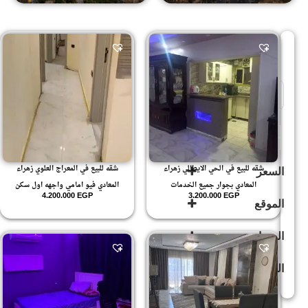
Sort Products
للإيجار
(247)
للبيع
(503)
شقه للبيع في الحي الايطالي زهراء
شقه للبيع في المعراج العلوي زهراء
السعر
المعادي بجوار جميع الخدمات
المعادي فيو امامي واجهه اول سكن
4.200.000
EGP
3.200.000
EGP
الموقع
المساحة
المعراج
العلوي
(24)
الدور
بيتشو
(9)
زهراء
100
.1
المعادى
(594)
105
.2
زهراء
120