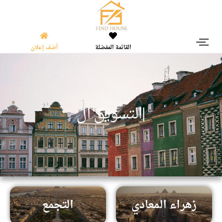
القائمة المفضلة
أضف إعلان
|
ا
ل
ت
س
و
ي
ق
ا
ل
ع
ق
زهراء المعادي
التجمع