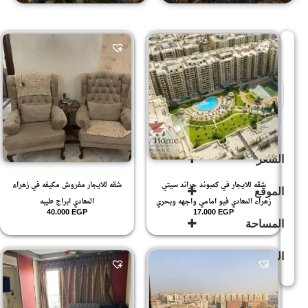
Sort Products
للبيع
(503)
السعر
شقه للايجار في كمبوند جراند سيتي
شقه للايجار مفروش مكيفه في زهراء
الموقع
زهراء المعادي فيو امامي واجهه وبحري
المعادي ابراج طيبه
40.000
EGP
17.000
EGP
المساحة
زهراء
المعادى
(594)
الدور
زهراء
المعادي
(592)
150
.1
156
.2
165
.3