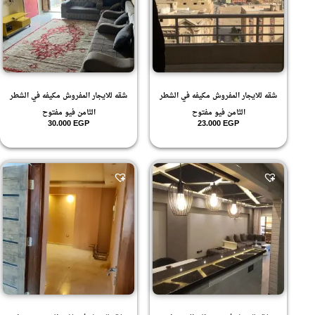
.4
.5
.6
.7
.8
.9
10
11
شقه للايجار المفروش مكيفه في الشطر
شقه للايجار المفروش مكيفه في الشطر
12
الثامن فيو مفتوح
الثامن فيو مفتوح
13
30.000
EGP
23.000
EGP
14
15
16
17
18
19
20
21
22
23
24
25
3 ادوار متكرر
3+رووف
ارضي