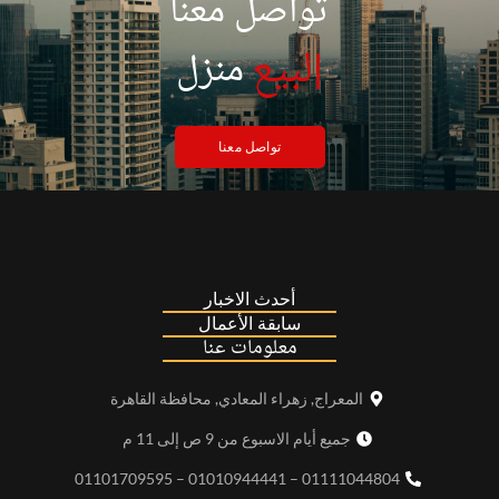
تواصل معنا
|
لبيع
منزل
تواصل معنا
أحدث الاخبار
سابقة الأعمال
معلومات عنا
المعراج, زهراء المعادي, محافظة القاهرة
جميع أيام الاسبوع من 9 ص إلى 11 م
01111044804 – 01010944441 – 01101709595