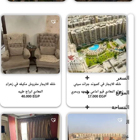
Sort Products
للإيجار
(268)
للبيع
(503)
السعر
شقه للايجار في كمبوند جراند سيتي
شقه للايجار مفروش مكيفه في زهراء
زهراء المعادي فيو امامي واجهه وبحري
المعادي ابراج طيبه
الموقع
40.000
EGP
17.000
EGP
المساحة
الحي
الايطالي
(3)
الشطر
الدور
الثاني
(2)
100
الشطر
.1
السابع
(6)
110
.2
عدد الحمامات
الشطر
115