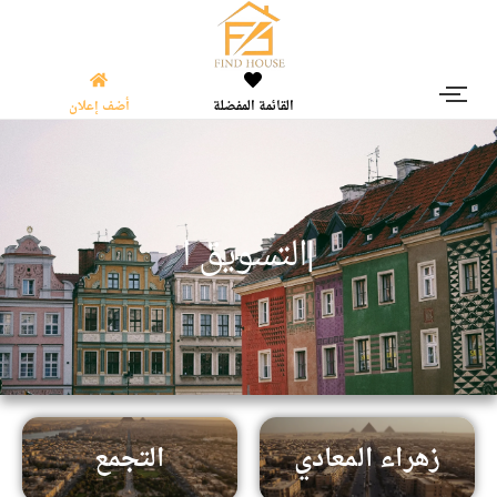
القائمة المفضلة
أضف إعلان
|
ا
ل
ت
س
و
ي
ق
ا
ل
ع
ق
ا
زهراء المعادي
التجمع