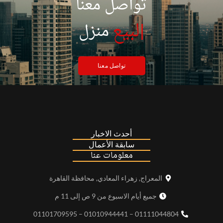
تواصل معنا
|
لبيع
منزل
تواصل معنا
أحدث الاخبار
سابقة الأعمال
معلومات عنا
المعراج, زهراء المعادي, محافظة القاهرة
جميع أيام الاسبوع من 9 ص إلى 11 م
01111044804 – 01010944441 – 01101709595