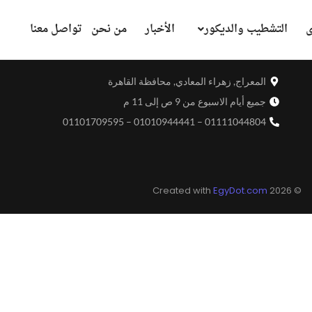
ى
التشطيب والديكور
الأخبار
من نحن
تواصل معنا
المعراج, زهراء المعادي, محافظة القاهرة
جميع أيام الاسبوع من 9 ص إلى 11 م
01111044804 – 01010944441 – 01101709595
EgyDot.com
© 2026 Created with