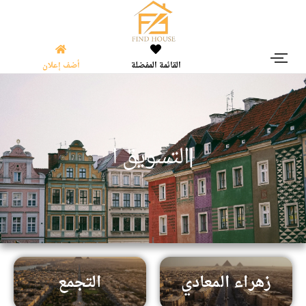
القائمة المفضلة
أضف إعلان
|
ا
ل
ت
س
و
ي
ق
ا
ل
ع
ق
زهراء المعادي
التجمع