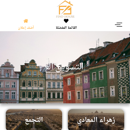
القائمة المفضلة
أضف إعلان
|
ا
ل
ت
س
و
ي
ق
ا
ل
ع
ق
ا
ر
زهراء المعادي
التجمع