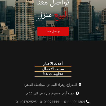
تواصل معنا
|
لبيع
منزل
تواصل معنا
أحدث الاخبار
سابقة الأعمال
معلومات عنا
المعراج, زهراء المعادي, محافظة القاهرة
جميع أيام الاسبوع من 9 ص إلى 11 م
01111044804 – 01010944441 – 01101709595