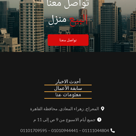
تواصل معنا
|
لبيع
منزل
تواصل معنا
أحدث الاخبار
سابقة الأعمال
معلومات عنا
المعراج, زهراء المعادي, محافظة القاهرة
جميع أيام الاسبوع من 9 ص إلى 11 م
01111044804 – 01010944441 – 01101709595