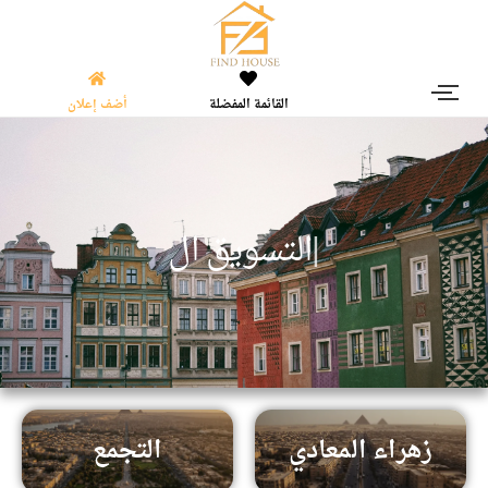
القائمة المفضلة
أضف إعلان
|
ا
ل
ت
س
و
ي
ق
ا
ل
ع
ق
ا
ر
زهراء المعادي
التجمع