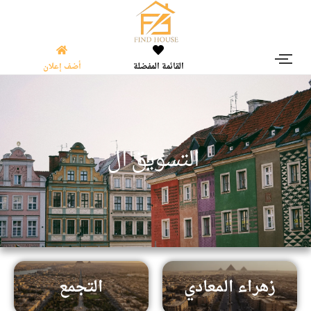
القائمة المفضلة
أضف إعلان
|
ا
ل
ت
س
و
ي
ق
ا
ل
ع
ق
ا
ر
زهراء المعادي
التجمع