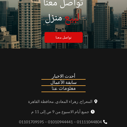
تواصل معنا
|
لبيع
منزل
تواصل معنا
أحدث الاخبار
سابقة الأعمال
معلومات عنا
المعراج, زهراء المعادي, محافظة القاهرة
جميع أيام الاسبوع من 9 ص إلى 11 م
01111044804 – 01010944441 – 01101709595