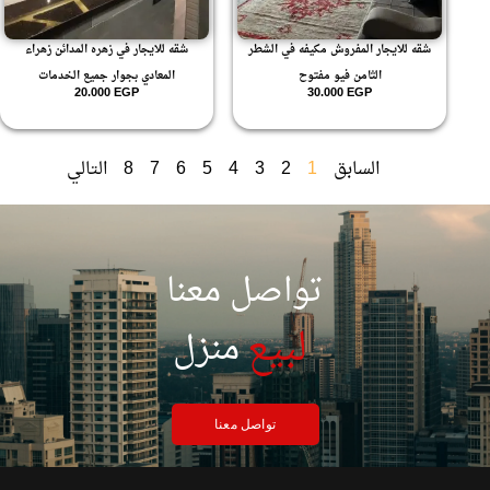
شقه للايجار المفروش مكيفه في الشطر
شقه للايجار في زهره المدائن زهراء
الثامن فيو مفتوح
المعادي بجوار جميع الخدمات
20.000
EGP
30.000
EGP
السابق
1
2
3
4
5
6
7
8
التالي
تواصل معنا
|
لبيع
منزل
تواصل معنا