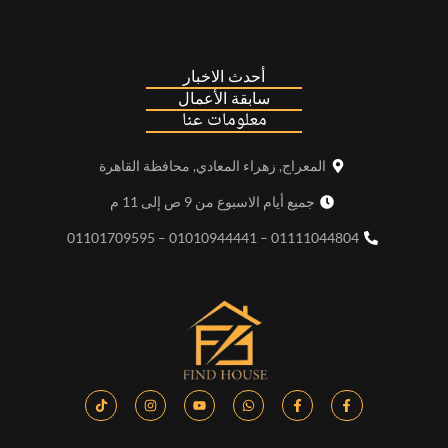
أحدث الاخبار
سابقة الأعمال
معلومات عنا
المعراج, زهراء المعادي, محافظة القاهرة
جميع أيام الاسبوع من 9 ص إلى 11 م
01111044804 – 01010944441 – 01101709595