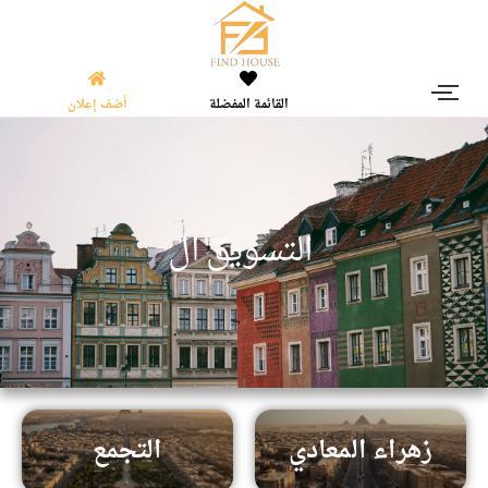
القائمة المفضلة
أضف إعلان
|
ا
ل
ت
س
و
ي
ق
ا
ل
ع
ق
ا
زهراء المعادي
التجمع