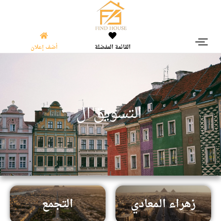
القائمة المفضلة
أضف إعلان
|
ا
ل
ت
س
و
ي
ق
ا
ل
ع
ق
ا
زهراء المعادي
التجمع