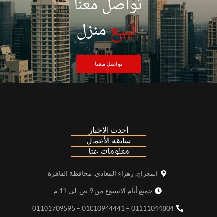
تواصل معنا
|
لبيع
منزل
تواصل معنا
أحدث الاخبار
سابقة الأعمال
معلومات عنا
المعراج, زهراء المعادي, محافظة القاهرة
جميع أيام الاسبوع من 9 ص إلى 11 م
01111044804 – 01010944441 – 01101709595