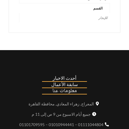
القسم
للإيجار
أحدث الاخبار
سابقة الأعمال
معلومات عنا
المعراج, زهراء المعادي, محافظة القاهرة
جميع أيام الاسبوع من 9 ص إلى 11 م
01111044804 – 01010944441 – 01101709595