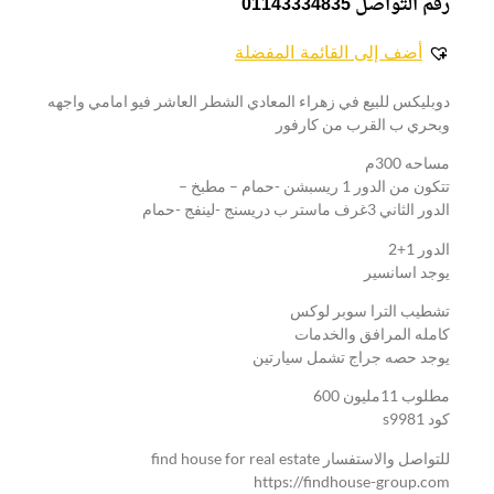
رقم التواصل 01143334835
أضف إلى القائمة المفضلة
دوبليكس للبيع في زهراء المعادي الشطر العاشر فيو امامي واجهه
وبحري ب القرب من كارفور
مساحه 300م
تتكون من الدور 1 ريسبشن -حمام – مطبخ –
الدور الثاني 3غرف ماستر ب دريسنج -لينفج -حمام
الدور 1+2
يوجد اسانسير
تشطيب الترا سوبر لوكس
كامله المرافق والخدمات
يوجد حصه جراج تشمل سيارتين
مطلوب 11مليون 600
كود s9981
للتواصل والاستفسار find house for real estate
https://findhouse-group.com