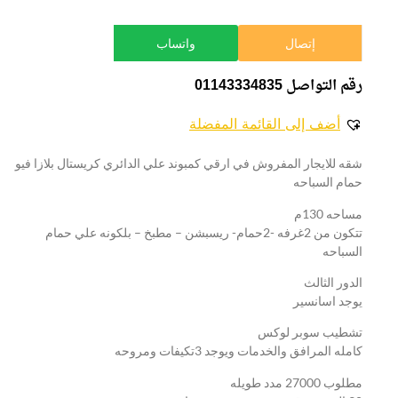
إتصال
واتساب
رقم التواصل 01143334835
أضف إلى القائمة المفضلة
شقه للايجار المفروش في ارقي كمبوند علي الدائري كريستال بلازا فيو
حمام السباحه
مساحه 130م
تتكون من 2غرفه -2حمام- ريسبشن – مطبخ – بلكونه علي حمام
السباحه
الدور الثالث
يوجد اسانسير
تشطيب سوبر لوكس
كامله المرافق والخدمات ويوجد 3تكيفات ومروحه
مطلوب 27000 مدد طويله