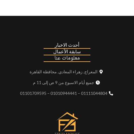
أحدث الاخبار
سابقة الأعمال
معلومات عنا
المعراج, زهراء المعادي, محافظة القاهرة
جميع أيام الاسبوع من 9 ص إلى 11 م
01111044804 – 01010944441 – 01101709595