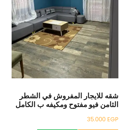
شقه للايجار المفروش في الشطر
الثامن فيو مفتوح ومكيفه ب الكامل
35.000
EGP