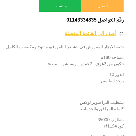
إتصال
واتساب
رقم التواصل 01143334835
أضف إلى القائمة المفضلة
شقه للايجار المفروش في الشطر الثامن فيو مفتوح ومكيفه ب الكامل
مساحه 180م
تتكون من 3غرف -2حمام – ريسبشن – مطبخ –
الدور 10
يوجد اسانسير
تشطيب الترا سوبر لوكس
كامله المرافق والخدمات
مطلوب 35000
كود rf1154