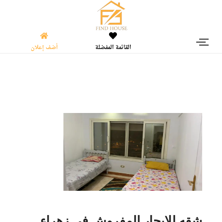
القائمة المفضلة
أضف إعلان
شقه للايجار المفروش في زهراء