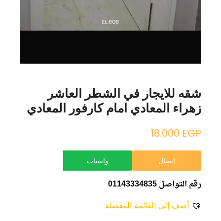
شقه للايجار في الشطر العاشر
زهراء المعادي امام كارفور المعادي
18.000
EGP
إتصال
واتساب
رقم التواصل 01143334835
أضف إلى القائمة المفضلة