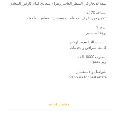
شقه للايجار في الشطر العاشر زهراء المعادي امام كارفور المعادي
مساحه 170م
تتكون من 3غرف -2حمام – ريسبشن – مطبخ — بلكونه
الدور 1
يوجد اسانسير
تشطيب الترا سوبر لوكس
كامله المرافق والخدمات
مطلوب 18000الف
كود r1447
للتواصل والاستفسار
Find house for real estate
معلومات إضافية