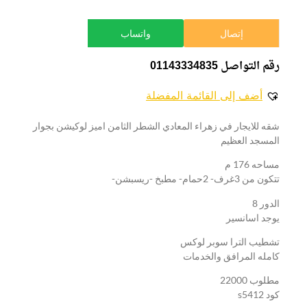
إتصال
واتساب
رقم التواصل 01143334835
أضف إلى القائمة المفضلة
شقه للايجار في زهراء المعادي الشطر الثامن اميز لوكيشن بجوار
المسجد العظيم
مساحه 176 م
تتكون من 3غرف- 2حمام- مطبخ -ريسبشن-
الدور 8
يوجد اسانسير
تشطيب الترا سوبر لوكس
كامله المرافق والخدمات
مطلوب 22000
كود s5412