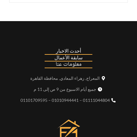
أحدث الاخبار
سابقة الأعمال
معلومات عنا
المعراج, زهراء المعادي, محافظة القاهرة
جميع أيام الاسبوع من 9 ص إلى 11 م
01111044804 – 01010944441 – 01101709595