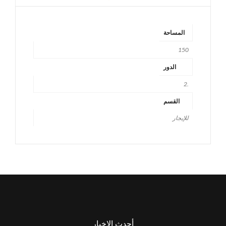
المساحة
150
الدور
.2
القسم
للإيجار
أحدث الاخبار