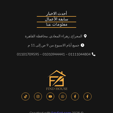
أحدث الاخبار
سابقة الأعمال
معلومات عنا
المعراج, زهراء المعادي, محافظة القاهرة
جميع أيام الاسبوع من 9 ص إلى 11 م
01111044804 – 01010944441 – 01101709595
EgyDot.com
© 2026 Created with