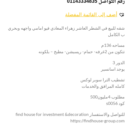
رقم التواصل 01143334835
أضف إلى القائمة المفضلة
شقه للبيع في الشطر العاشر زهراء المعادي فيو امامي واجهه وبحري
ب الكامل
مساحه 136م
تتكون من 2غرفه- حمام- ريسبشن- مطبخ – بلكونه
الدور 3
يوجد اسانسير
تشطيب الترا سوبر لوكس
كامله المرافق والخدمات
مطلوب 4مليون500
كود s0056
للتواصل والاستفسار find house for investment &decoration
https://findhouse-group.com