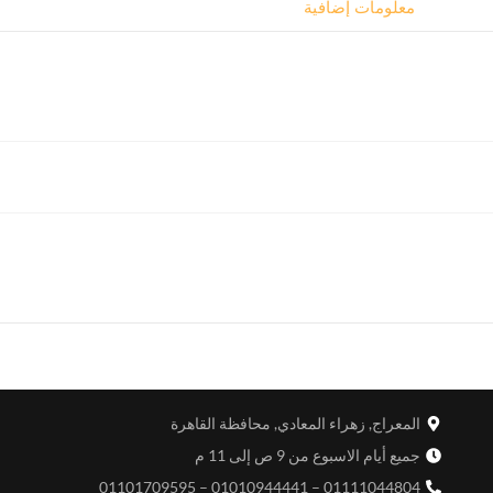
معلومات إضافية
المعراج, زهراء المعادي, محافظة القاهرة
جميع أيام الاسبوع من 9 ص إلى 11 م
01111044804 – 01010944441 – 01101709595