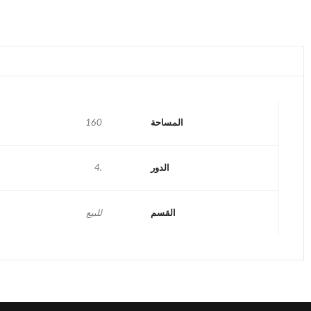
المساحة
160
الدور
.4
القسم
للبيع