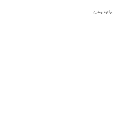
ي واجهه وبحري