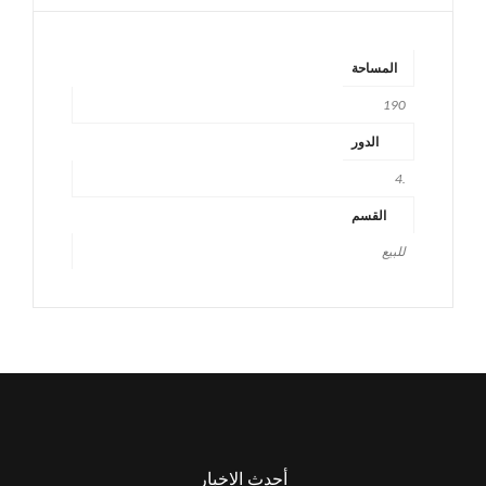
المساحة
190
الدور
.4
القسم
للبيع
أحدث الاخبار