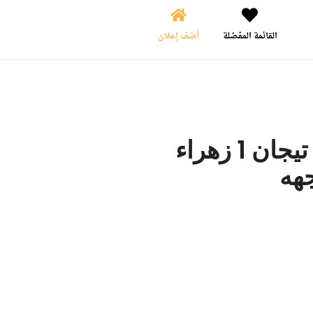
القائمة المفضلة
أضف إعلان
شقه للبيع في كمببوند تيجان 1 زهراء
جهه