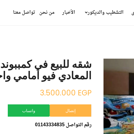
ى
التشطيب والديكور
الأخبار
من نحن
تواصل معنا
المعادي فيو امامي وا
3.500.000
EGP
إتصال
واتساب
رقم التواصل 01143334835