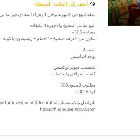
أضف إلى القائمة المفضلة
شقه للبيع في كمببوند تيجان 1 زهراء المعادي فيو امامي واجهه
البيع شامل المطبخ والاجهزه 3 تكيفات
مساحه 105م
تتكون من 2غرفه -مطبخ – 2حمام – ريسبشن- بلكونه
الدور 6
يوجد اسانسير
تشطيبب سوبر لوكسس
كامله المرافق والخدمات
مطلوب 3مليون500
كود s0016
للتواصل والاستفسار find house for investment &decoration
https://findhouse-group.com