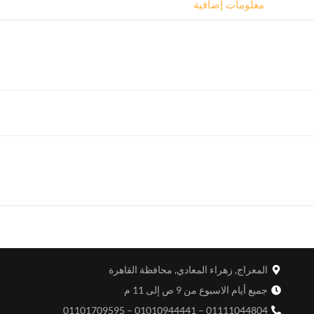
معلومات إضافية
المعراج, زهراء المعادي, محافظة القاهرة
جميع أيام الاسبوع من 9 ص إلى 11 م
01111044804 – 01010944441 – 01101709595