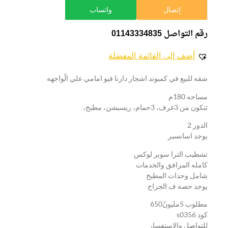
إتصال
واتساب
رقم التواصل 01143334835
أضف إلى القائمة المفضلة
شقه للبيع في كمبوند اشجار دارنا فيو امامي علي الًواجهه
مساحه 180م
تتكون من 3غرف، 3حمام، ريسبشن، مطبخ،
الدور 2
يوجد اسانسير
تشطيب الترا سوبر لوكس
كامله المرافق والخدمات
شامل وحدات المطبخ
يوجد حصه ف الجراج
مطلوب 5مليونً650
كود s0356
للتواصل والاستفسار