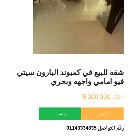
شقه للبيع في كمبوند البارون سيتي
فيو امامي واجهه وبحري
5.300.000
EGP
إتصال
واتساب
رقم التواصل 01143334835