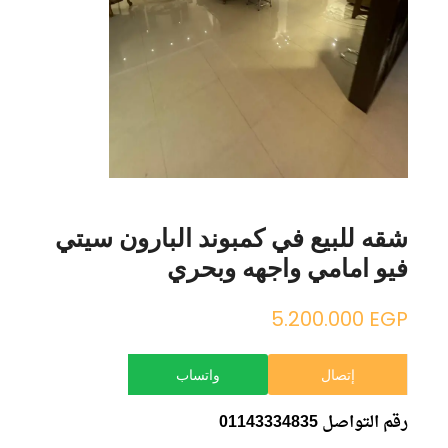
شقه للبيع في كمبوند البارون سيتي
فيو امامي واجهه وبحري
5.200.000
EGP
إتصال
واتساب
رقم التواصل 01143334835