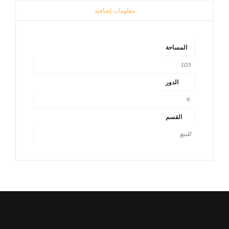
معلومات إضافية
المساحة
105
الدور
.9
القسم
للبيع