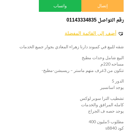
إتصال
واتساب
رقم التواصل 01143334835
أضف إلى القائمة المفضلة
شقه للبيع في كمبوند دارنا زهراء المعادي بجوار جميع الخدمات
البيع شامل وحدات مطبخ
مساحه 220م
تتكون من 3غرف منهم ماستر – ريسبشن-مطبخ-
الدور 5
يوجد اسانسير
تشطيب الترا سوبر لوكس
كامله المرافق والخدمات
يوجد حصه ف الجراج
مطلوب 5مليون 400
كود s8840