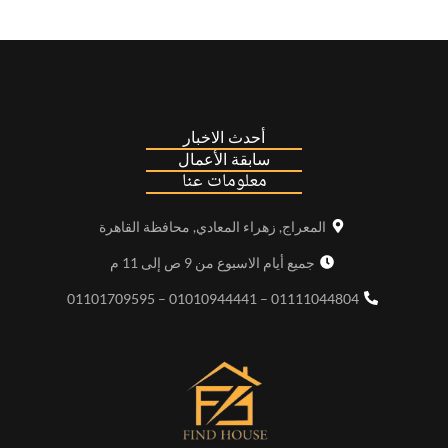
أحدث الاخبار
سابقة الأعمال
معلومات عنا
المعراج, زهراء المعادي, محافظة القاهرة
جميع أيام الاسبوع من 9 ص إلى 11 م
01111044804 – 01010944441 – 01101709595