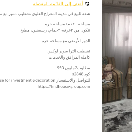
أضف إلى القائمة المفضلة
شقه للبيع في مدينه المعراج العلوي تشطيب مميز مع 
مساحه ١٢٠م+مساحه حره
تتكون من ٢غرفه،٢حمام، رسيبشن، مطبخ
الدور الأرضي مع مساحه حره
تشطيب الترا سوبر لوكس
كامله المرافق والخدمات
مطلوب2مليون 950
كود s2848
للتواصل والاستفسار find house for investment &decoration
https://findhouse-group.com