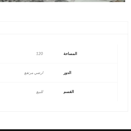
المساحة
120
الدور
ارضي مرتفع
القسم
للبيع