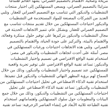
مريحة وصحية. الاهتمام بالتصميم العمراني: يشهد العالم اهتمامًا
متزايدًا بالتصميم العمراني، ويسعى المستهلكين إلى اختيار منتجات
التشطيبات والديكور التي تتناسب مع التصميم العمراني للعقار. وتلبي
العديد من الشركات المصنعة للمواد المستخدمة في التشطيبات
والديكور احتياجات المستهلكين من خلال تقديم منتجات تتناسب مع
التصميم العمراني للعقار. وبشكل عام، تتميز الاتجاهات الحديثة في
مجال التشطيبات والديكور بتركيزها على توفير حلول مبتكرة وفعالة،
والاهتمام بالبيئة، والتركيز على جودة الحياة، والاهتمام بالتصميم
العمراني. وتلبي هذه الاتجاهات احتياجات ورغبات المستهلكين في
مصر. أمثلة على أحدث اتجاهات التشطيبات والديكور في مصر:
استخدام تقنية الواقع الافتراضي في تصميم واختيار التشطيبات
والديكور: تساعد تقنية الواقع الافتراضي على توفير تجربة واقعية
للمستهلكين عند تصميم واختيار التشطيبات والديكور، وذلك من خلال
السماح لهم برؤية المظهر النهائي للتشطيبات والديكور قبل تنفيذها.
استخدام تقنية الذكاء الاصطناعي في تحليل احتياجات المستهلكين من
التشطيبات والديكور: تساعد تقنية الذكاء الاصطناعي على تحليل
احتياجات المستهلكين من التشطيبات والديكور، وذلك من خلال جمع
البيانات والمعلومات حول سلوك المستهلكين واهتماماتهم. استخدام
تقنية الطباعة ثلاثية الأبعاد في إنشاء العناصر الزخرفية: تساعد تقنية