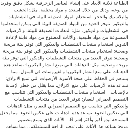
الطباعة ثلاثية الأبعاد على إنشاء العناصر الزخرفية بشكل دقيق وفريد
من نوعه، وذلك من خلال استخدام مواد مختلفة، مثل: الخشب
والبلاستيك والحجر. استخدام المواد الصديقة للبيئة في التشطيبات
والديكور: تتوفر العديد من المواد الصديقة للبيئة التي يمكن استخدامها
في التشطيبات والديكور، مثل: الدهانات الصديقة للبيئة، والأرضيات
المصنوعة من مواد طبيعية، والأثاث المصنوع من مواد قابلة لإعادة
التدوير. استخدام منتجات التشطيبات والديكور التي توفر بيئة مريحة
وصحية: استخدام منتجات التشطيبات والديكور التي توفر بيئة مريحة
وصحية: تتوفر العديد من منتجات التشطيبات والديكور التي توفر بيئة
مريحة وصحية، مثل: الدهانات التي تمنع انتشار البكتيريا: تساعد هذه
الدهانات على منع انتشار البكتيريا والفيروسات في المنزل، مما
يساهم في الحفاظ على صحة الأسرة. الأرضيات التي تمنع الانزلاق:
تساعد هذه الأرضيات على منع الانزلاق، مما يقلل من خطر الإصابة
بالإصابات. استخدام منتجات التشطيبات والديكور التي تتناسب مع
التصميم العمراني للعقار: تتوفر العديد من منتجات التشطيبات
والديكور التي تتناسب مع التصميم العمراني للعقار، مثل: الدهانات
التي تعكس الضوء: تساعد هذه الدهانات على عكس الضوء، مما يجعل
المساحة تبدو أكبر وأكثر إشراقًا. الأثاث الذي يتمتع بتصميم
مريح: يساعد هذا الأثاث على توفير الراحة للمستهلكين، مما يساهم