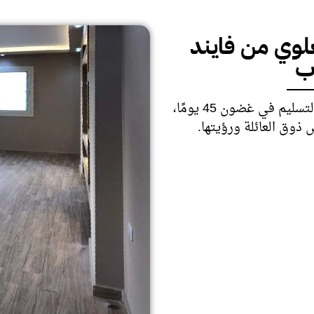
لوي من فايند
ب
تم اختيار باقه التميز بواسطة العميل وتم التسليم في غضون 45 يومًا،
ذوق العائلة ورؤيتها
.