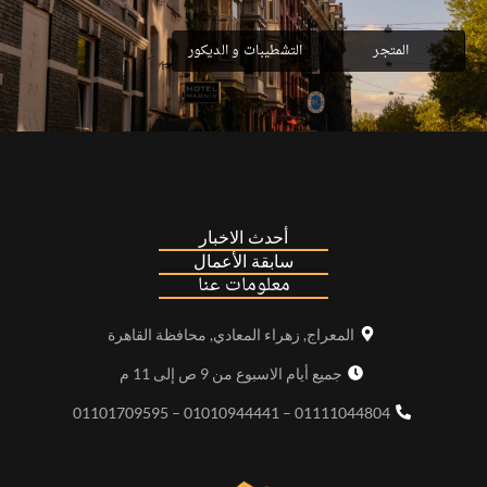
المتجر
التشطيبات و الديكور
أحدث الاخبار
سابقة الأعمال
معلومات عنا
المعراج, زهراء المعادي, محافظة القاهرة
جميع أيام الاسبوع من 9 ص إلى 11 م
01111044804 – 01010944441 – 01101709595