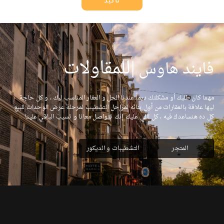
|
للمقاولات
فايند هاوس
مهما كان طلبك أو مشكلتك ديماً عندنا الحل و العقار المناسب ليك ، و كل حاجة
ليها علاقة بالعقارات من أول بنائه لمراحل التشطيب لمرحلة عرض الوحدات للبيع
كل ده هنساعدك فيه ، كل اللي عليك إنك تتواصل معانا و تسيب الباقي علينا
المتجر
التشطيبات و الديكور