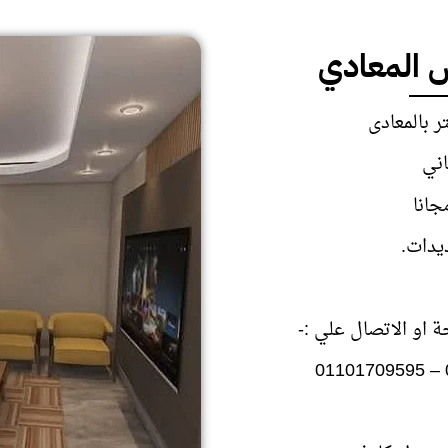
 المعادي
جانا
دات.
 او الاتصال علي :-