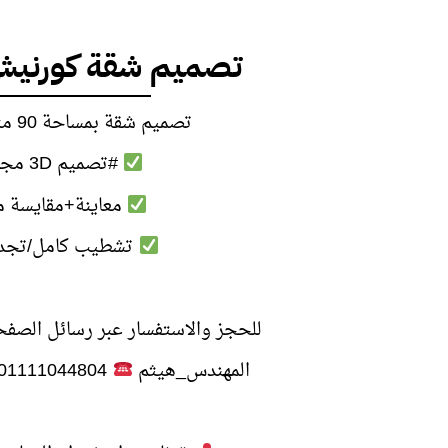
تصميم شقة كورنيش
تصميم شقة بمساحة 90 متر بالمعادى
#تصميم 3D مجاني
معاينة+مقايسة م
تشطيب كامل/تجدي
للحجز والاستفسار عبر رسائل الصفحة
المهندس_هيثم
01111044804 – 01101709595